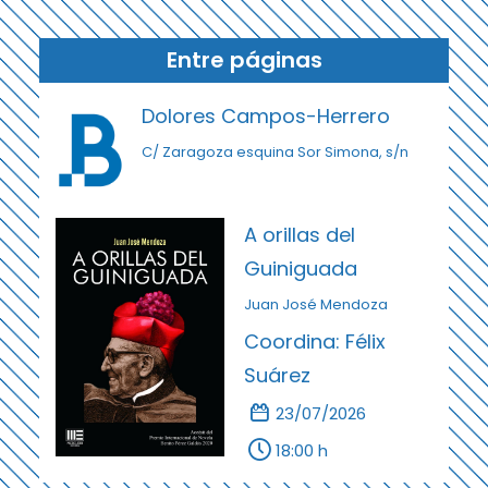
Entre páginas
Dolores Campos-Herrero
C/ Zaragoza esquina Sor Simona, s/n
A orillas del
Guiniguada
Juan José Mendoza
Coordina: Félix
Suárez
23/07/2026
18:00 h