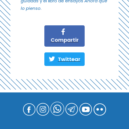
guiadas
y el libro de ensayos
Ahora que
lo pienso
.
Compartir
Twittear