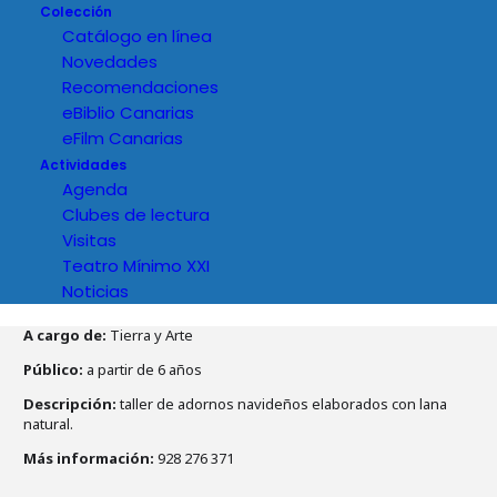
Colección
Catálogo en línea
Novedades
Recomendaciones
eBiblio Canarias
eFilm Canarias
Actividades
Agenda
Clubes de lectura
Visitas
Teatro Mínimo XXI
Noticias
Detalles del evento
A cargo de:
Tierra y Arte
Público:
a partir de 6 años
Descripción:
taller de adornos navideños elaborados con lana
natural.
Más información:
928 276 371