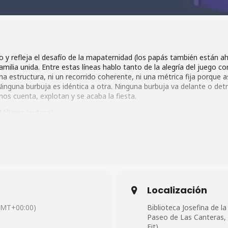
y refleja el desafío de la mapaternidad (los papás también están ahí),
familia unida. Entre estas líneas hablo tanto de la alegría del juego c
na estructura, ni un recorrido coherente, ni una métrica fija porque as
 Ninguna burbuja es idéntica a otra. Ninguna burbuja va delante o detr
os cuenta, explotan y se acaba la fiesta.
illares (autora).
Localización
GMT+00:00)
Biblioteca Josefina de la
Paseo de Las Canteras, s
Fit)