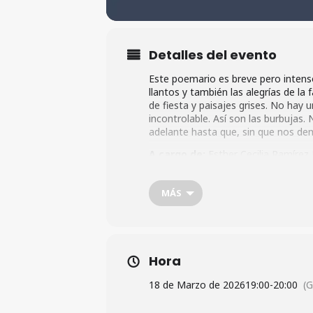
Detalles del evento
Este poemario es breve pero intenso 
llantos y también las alegrías de la 
de fiesta y paisajes grises. No hay u
incontrolable. Así son las burbujas.
adelante hasta que, sin que nos dem
A cargo de:
Esther Cecilia Ramírez M
Contacto:
928 276 371.
MÁS
Hora
18 de Marzo de 2026
19:00
-
20:00
(