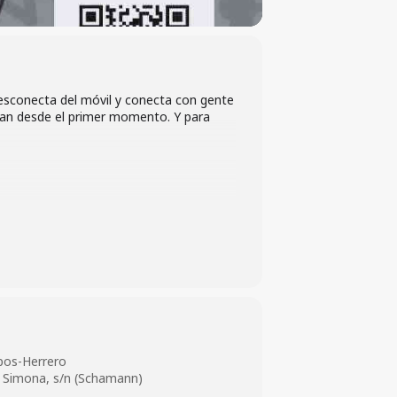
 Desconecta del móvil y conecta con gente
man desde el primer momento. Y para
0c1e4a65dd3
pos-Herrero
r Simona, s/n (Schamann)