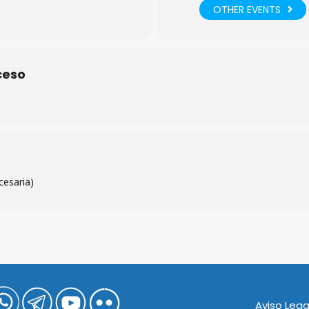
OTHER EVENTS
ceso
cesaria)
Aviso Lega