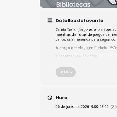
Detalles del evento
Cerebritos en juego
es el plan perfec
mientras disfrutas de juegos de me
cerrar, una merienda para seguir co
A cargo de:
Abraham Curbelo (@Ce
Organiza:
LPA Juventud.
Inscripciones:
https://actividad
MÁS
Hora
26 de Junio de 2026
19:00
-
23:00
(GM