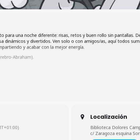
to para una noche diferente: risas, retos y buen rollo sin pantallas.
sa dinámicos y divertidos. Ven solo o con amigos/as, aquí todos su
mpartiendo y acabar con la mejor energía.
rebro-Abraham).
esjuventud.laspalmasgc.es/events/6dce71ab13954e20491ca1d3545a8
Localización
T+01:00)
Biblioteca Dolores Cam
c/ Zaragoza esquina So