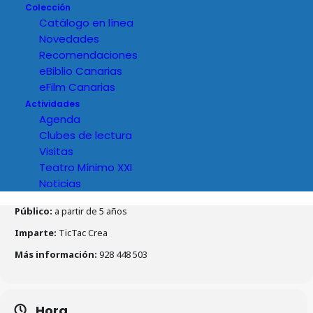
Colección
Catálogo en línea
Novedades
Recomendaciones
eBiblio Canarias
eFilm Canarias
Actividades
Agenda
Clubes de lectura
Visitas
Teatro Mínimo XXI
Noticias
Detalles del evento
Público:
a partir de 5 años
Imparte:
TicTac Crea
Más información:
928 448 503
Hora