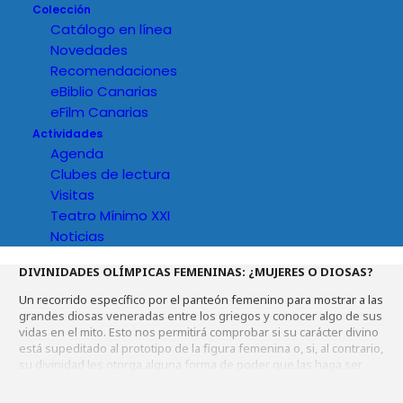
Colección
Catálogo en línea
Novedades
Recomendaciones
eBiblio Canarias
eFilm Canarias
Actividades
Agenda
Clubes de lectura
Visitas
Teatro Mínimo XXI
Noticias
Detalles del evento
DIVINIDADES OLÍMPICAS FEMENINAS: ¿MUJERES O DIOSAS?
Un recorrido específico por el panteón femenino para mostrar a las
grandes diosas veneradas entre los griegos y conocer algo de sus
vidas en el mito. Esto nos permitirá comprobar si su carácter divino
está supeditado al prototipo de la figura femenina o, si, al contrario,
su divinidad les otorga alguna forma de poder que las haga ser
diferentes de las mujeres mortales. Los mitos están llenos de
episodios para todos los gustos.