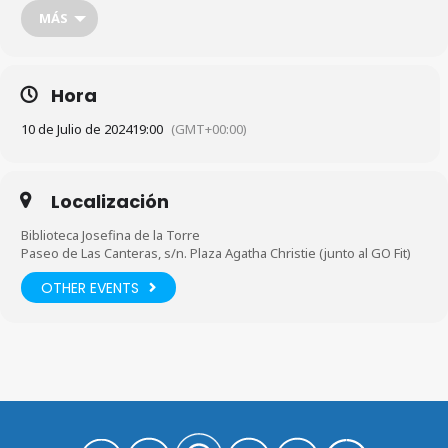
Lesbia vivieron un amor tan turbio como la misma vida de los
MÁS
descendientes de Rómulo.
A cargo de
Francisco Santana Santos
, catedrático de Griego
jubilado, miembro de la SEEC (Sociedad Española de Estudios
Hora
Clásicos) e integrante del dúo humorístico Piedra Pómez.
Público adulto.
10 de Julio de 2024
19:00
(GMT+00:00)
Localización
Biblioteca Josefina de la Torre
Paseo de Las Canteras, s/n. Plaza Agatha Christie (junto al GO Fit)
OTHER EVENTS