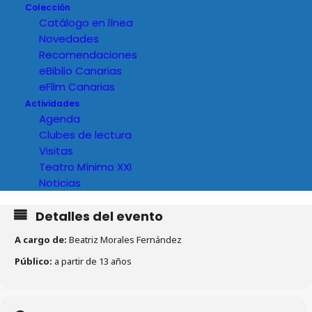
Colección
Catálogo en línea
Novedades
Recomendaciones
eBiblio Canarias
eFilm Canarias
Actividades
Agenda
Clubes de lectura
Visitas
Teatro Mínimo XXI
Noticias
Detalles del evento
A cargo de:
Beatriz Morales Fernández
Público:
a partir de 13 años