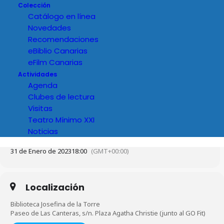
Colección
Catálogo en línea
Novedades
Recomendaciones
eBiblio Canarias
eFilm Canarias
Actividades
Agenda
Clubes de lectura
Visitas
Teatro Mínimo XXI
Noticias
Hora
31 de Enero de 2023
18:00
(GMT+00:00)
Localización
Biblioteca Josefina de la Torre
Paseo de Las Canteras, s/n. Plaza Agatha Christie (junto al GO Fit)