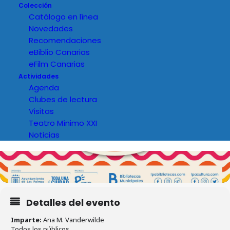
Colección
Catálogo en línea
Novedades
Recomendaciones
eBiblio Canarias
eFilm Canarias
Actividades
Agenda
Clubes de lectura
Visitas
Teatro Mínimo XXI
Noticias
Detalles del evento
Imparte:
Ana M. Vanderwilde
Todos los públicos