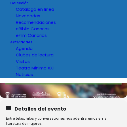
Colección
Catálogo en línea
Novedades
Recomendaciones
eBiblio Canarias
eFilm Canarias
Actividades
Agenda
Clubes de lectura
Visitas
Teatro Mínimo XXI
Noticias
Detalles del evento
Entre telas, hilos y conversaciones nos adentraremos en la
literatura de mujeres