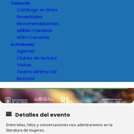
Colección
Catálogo en línea
Novedades
Recomendaciones
eBiblio Canarias
eFilm Canarias
Actividades
Agenda
Clubes de lectura
Visitas
Teatro Mínimo XXI
Noticias
Detalles del evento
Entre telas, hilos y conversaciones nos adentraremos en la
literatura de mujeres.