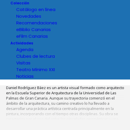
Colección
Catálogo en línea
Novedades
Recomendaciones
eBiblio Canarias
eFilm Canarias
Actividades
Agenda
Clubes de lectura
Visitas
Teatro Mínimo XXI
Noticias
Detalles del evento
Daniel Rodríguez Báez es un artista visual formado como arquitecto
en la Escuela Superior de Arquitectura de la Universidad de Las
Palmas de Gran Canaria. Aunque su trayectoria comenzó en el
ámbito de la arquitectura, su camino creativo lo ha llevado a
desarrollar una práctica artística centrada principalmente en la
pintura, incorporando con el tiempo otras disciplinas. Su obra se
caracteriza por el uso del color, las pinceladas geométricas y una
exploración constante del espacio, la arquitectura y el paisaje
urbano, entendidos como lugares donde se construyen