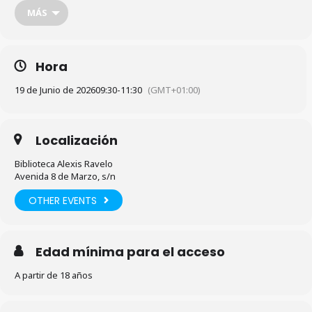
experiencias y relaciones humanas. En los últimos años, ha
MÁS
ampliado su investigación artística hacia la figura humana.
A cargo de:
Creative Mornings LPA.
Hora
Más información e inscripciones:
https://creativemornings.com/talks/daniel-rodriguez-baez
19 de Junio de 2026
09:30
-
11:30
(GMT+01:00)
Localización
Biblioteca Alexis Ravelo
Avenida 8 de Marzo, s/n
OTHER EVENTS
Edad mínima para el acceso
A partir de 18 años