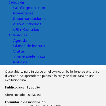
Colección
Catálogo en línea
Novedades
Recomendaciones
eBiblio Canarias
eFilm Canarias
Actividades
Agenda
Clubes de lectura
Visitas
Teatro Mínimo XXI
Noticias
Detalles del evento
Clase abierta para iniciarse en el swing, un baile lleno de energía y
diversión. Se aprenderán pasos básicos y se disfrutará de una
exhibición final.
Público:
juvenil y adulto
Aforo limitado (20 plazas)
Formulario de inscripción: