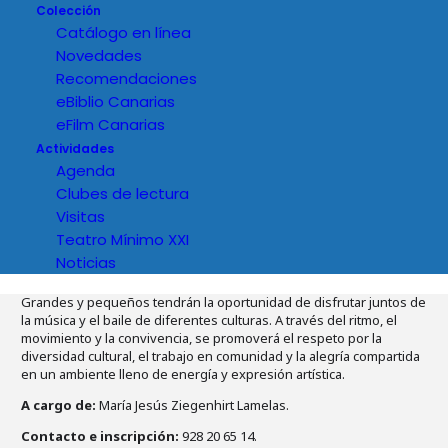
Colección
Catálogo en línea
Novedades
Recomendaciones
eBiblio Canarias
eFilm Canarias
Actividades
Agenda
Clubes de lectura
Visitas
Teatro Mínimo XXI
Noticias
Detalles del evento
Grandes y pequeños tendrán la oportunidad de disfrutar juntos de
la música y el baile de diferentes culturas. A través del ritmo, el
movimiento y la convivencia, se promoverá el respeto por la
diversidad cultural, el trabajo en comunidad y la alegría compartida
en un ambiente lleno de energía y expresión artística.
A cargo de:
María Jesús Ziegenhirt Lamelas.
Contacto e inscripción:
928 20 65 14.