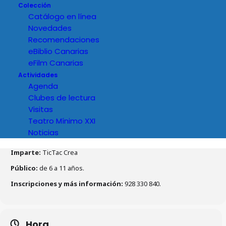
Colección
Catálogo en línea
Novedades
Recomendaciones
eBiblio Canarias
eFilm Canarias
Actividades
Agenda
Clubes de lectura
Visitas
Teatro Mínimo XXI
Noticias
Detalles del evento
Imparte:
TicTac Crea
Público:
de 6 a 11 años.
Inscripciones y más información:
928 330 840.
Hora