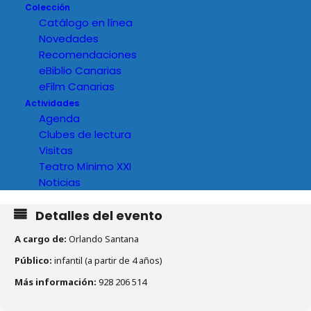
Colección
Catálogo en línea
Novedades
Recomendaciones
eBiblio Canarias
eFilm Canarias
Actividades
Agenda
Clubes de lectura
Visitas
Teatro Mínimo XXI
Noticias
Detalles del evento
A cargo de:
Orlando Santana
Público:
infantil (a partir de 4 años)
Más información:
928 206 514