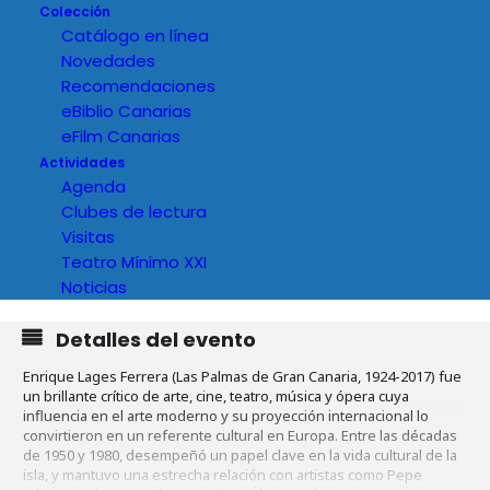
Colección
Catálogo en línea
Novedades
Recomendaciones
eBiblio Canarias
eFilm Canarias
Actividades
Agenda
Clubes de lectura
Visitas
Teatro Mínimo XXI
Noticias
Detalles del evento
Enrique Lages Ferrera (Las Palmas de Gran Canaria, 1924-2017) fue
un brillante crítico de arte, cine, teatro, música y ópera cuya
influencia en el arte moderno y su proyección internacional lo
convirtieron en un referente cultural en Europa. Entre las décadas
de 1950 y 1980, desempeñó un papel clave en la vida cultural de la
isla, y mantuvo una estrecha relación con artistas como Pepe