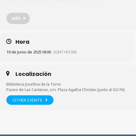
Dámaso, César Manrique y Néstor Álamo, así como con
personalidades como Juan Rodríguez Doreste y Jerónimo
Saavedra, con quienes compartió una profunda conexión personal
y profesional. Su fallecimiento representó una gran pérdida para la
MÁS
cultura de Gran Canaria, pero su legado sigue vivo en la historia del
arte.
A cargo de:
Chicha Reina y Pepe Dámaso
Hora
Público:
adulto
19 de Junio de 2025
18:00
(GMT+01:00)
Más información:
928 276 371
Localización
Biblioteca Josefina de la Torre
Paseo de Las Canteras, s/n. Plaza Agatha Christie (junto al GO Fit)
OTHER EVENTS