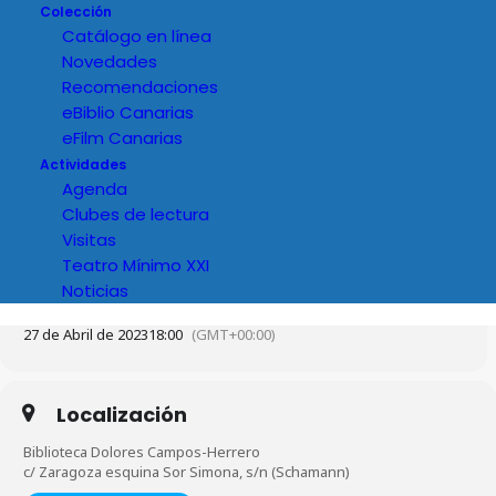
Colección
Catálogo en línea
Novedades
Recomendaciones
eBiblio Canarias
eFilm Canarias
Actividades
Agenda
Clubes de lectura
Visitas
Teatro Mínimo XXI
Noticias
Hora
27 de Abril de 2023
18:00
(GMT+00:00)
Localización
Biblioteca Dolores Campos-Herrero
c/ Zaragoza esquina Sor Simona, s/n (Schamann)