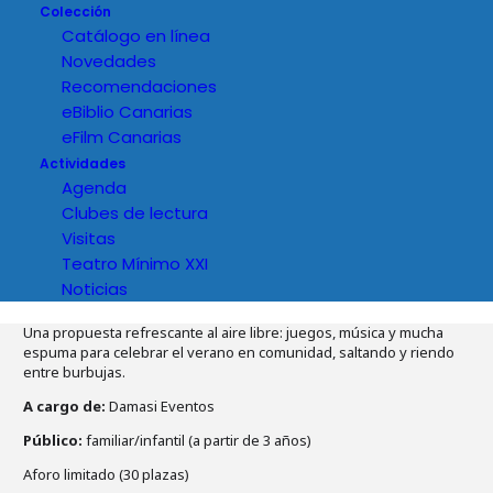
Colección
Catálogo en línea
Novedades
Recomendaciones
eBiblio Canarias
eFilm Canarias
Actividades
Agenda
Clubes de lectura
Visitas
Teatro Mínimo XXI
Noticias
Detalles del evento
Una propuesta refrescante al aire libre: juegos, música y mucha
espuma para celebrar el verano en comunidad, saltando y riendo
entre burbujas.
A cargo de:
Damasi Eventos
Público:
familiar/infantil (a partir de 3 años)
Aforo limitado (30 plazas)