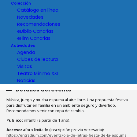
Colección
Catálogo en línea
Novedades
Recomendaciones
eBiblio Canarias
eFilm Canarias
Actividades
Agenda
Clubes de lectura
Visitas
Teatro Mínimo XXI
Noticias
Detalles del evento
Música, juego y mucha espuma al aire libre. Una propuesta festiva
para disfrutar en familia en un ambiente seguro y divertido.
Recomendamos venir con ropa de cambio.
Público:
infantil (a partir de 1 año).
Acceso:
aforo limitado (inscripción previa necesaria):
https://entradium.com/events/ola-de-letras-fiesta-de-la-espuma