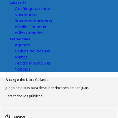
Colección
Catálogo en línea
Novedades
Recomendaciones
eBiblio Canarias
eFilm Canarias
Actividades
Agenda
Clubes de lectura
Visitas
Teatro Mínimo XXI
Noticias
Detalles del evento
A cargo de:
Naira Gallardo.
Juego de pistas para descubrir rincones de San Juan.
Para todos los públicos.
Hora