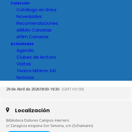
Colección
Catálogo en línea
Novedades
Recomendaciones
eBiblio Canarias
eFilm Canarias
Actividades
Agenda
Clubes de lectura
Visitas
Teatro Mínimo XXI
Noticias
Hora
29 de Abril de 2026
18:00
-
19:30
(GMT+01:00)
Localización
Biblioteca Dolores Campos-Herrero
c/ Zaragoza esquina Sor Simona, s/n (Schamann)