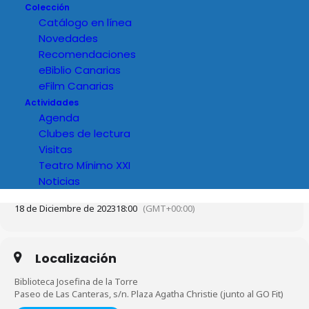
Colección
Catálogo en línea
Novedades
Recomendaciones
eBiblio Canarias
eFilm Canarias
Actividades
Agenda
Clubes de lectura
Visitas
Teatro Mínimo XXI
Noticias
Hora
18 de Diciembre de 2023
18:00
(GMT+00:00)
Localización
Biblioteca Josefina de la Torre
Paseo de Las Canteras, s/n. Plaza Agatha Christie (junto al GO Fit)