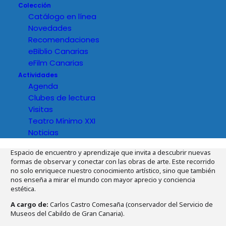
Colección
Catálogo en línea
Novedades
Recomendaciones
eBiblio Canarias
eFilm Canarias
Actividades
Agenda
Clubes de lectura
Visitas
Teatro Mínimo XXI
Noticias
Detalles del evento
Espacio de encuentro y aprendizaje que invita a descubrir nuevas
formas de observar y conectar con las obras de arte. Este recorrido
no solo enriquece nuestro conocimiento artístico, sino que también
nos enseña a mirar el mundo con mayor aprecio y conciencia
estética.
A cargo de:
Carlos Castro Comesaña (conservador del Servicio de
Museos del Cabildo de Gran Canaria).