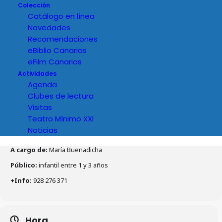
Colección
Catálogo en línea
Novedades
Recomendaciones
eBiblio Canarias
eFilm Canarias
Actividades
Agenda
Clubes de lectura
Visitas
Teatro Mínimo XXI
Noticias
Detalles del evento
A cargo de:
María Buenadicha
Público:
infantil entre 1 y 3 años
+Info:
928 276 371
Hora