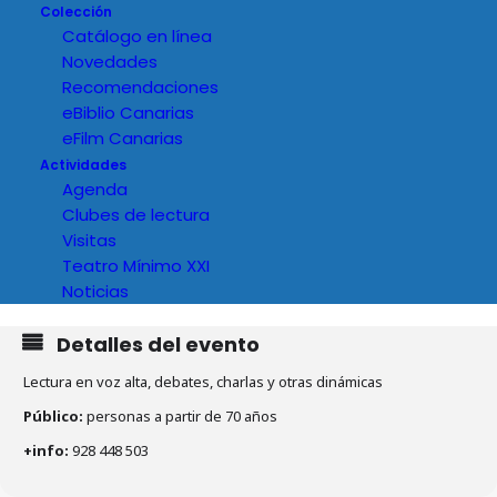
Colección
Catálogo en línea
Novedades
Recomendaciones
eBiblio Canarias
eFilm Canarias
Actividades
Agenda
Clubes de lectura
Visitas
Teatro Mínimo XXI
Noticias
Detalles del evento
Lectura en voz alta, debates, charlas y otras dinámicas
Público:
personas a partir de 70 años
+info:
928 448 503