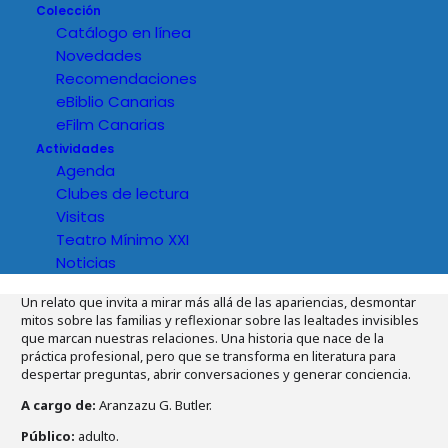
Colección
Catálogo en línea
Novedades
Recomendaciones
eBiblio Canarias
eFilm Canarias
Actividades
Agenda
Clubes de lectura
Visitas
Teatro Mínimo XXI
Noticias
Detalles del evento
Un relato que invita a mirar más allá de las apariencias, desmontar
mitos sobre las familias y reflexionar sobre las lealtades invisibles
que marcan nuestras relaciones. Una historia que nace de la
práctica profesional, pero que se transforma en literatura para
despertar preguntas, abrir conversaciones y generar conciencia.
A cargo de:
Aranzazu G. Butler.
Público:
adulto.