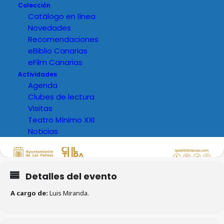
Colección
Catálogo en línea
Novedades
Recomendaciones
eBiblio Canarias
eFilm Canarias
Actividades
Agenda
Clubes de lectura
Visitas
Teatro Mínimo XXI
Noticias
Detalles del evento
A cargo de:
Luis Miranda.