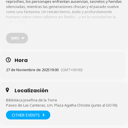
reproches, los personajes enfrentan ausencias, secretos y heridas
silenciadas, mientras las generaciones chocan y el pasado vuelve
como una fantasma. Un retrato tierno, ácido y profundamente
humano sobre cómo callamos en familia… y en la sociedad en la
que vivimos.
A cargo de:
Teatro Mínimo XXI.
MÁS
Público:
a partir de 12 años.
Acceso:
libre hasta completar aforo.
Contacto:
928 276 371.
Hora
27 de Noviembre de 2025
19:00
(GMT+00:00)
Localización
Biblioteca Josefina de la Torre
Paseo de Las Canteras, s/n. Plaza Agatha Christie (junto al GO Fit)
OTHER EVENTS