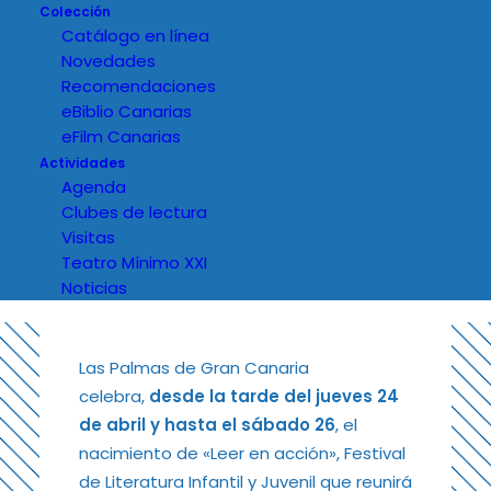
Colección
Literatura Infantil y
Catálogo en línea
Juvenil con
Novedades
Recomendaciones
propuestas para
eBiblio Canarias
familias, docentes y
eFilm Canarias
Actividades
lectoras y lectores
Agenda
curiosos e inquietos
Clubes de lectura
Visitas
Teatro Mínimo XXI
Noticias
jueves 24 de abril, 2025 - 10:30
Las Palmas de Gran Canaria
celebra,
desde la tarde del jueves 24
de abril y hasta el sábado 26
, el
nacimiento de «Leer en acción», Festival
de Literatura Infantil y Juvenil que reunirá