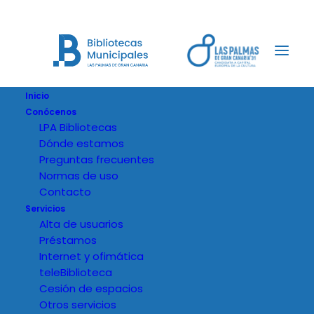
Inicio
Conócenos
LPA Bibliotecas
Dónde estamos
Preguntas frecuentes
Normas de uso
Contacto
Servicios
Alta de usuarios
Préstamos
Internet y ofimática
teleBiblioteca
Cesión de espacios
Otros servicios