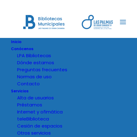
Inicio
Conócenos
LPA Bibliotecas
Dónde estamos
Preguntas frecuentes
Normas de uso
Contacto
Servicios
Alta de usuarios
Préstamos
Internet y ofimática
teleBiblioteca
Cesión de espacios
Otros servicios