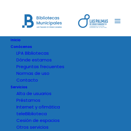
Inicio
Conócenos
LPA Bibliotecas
Dónde estamos
Preguntas frecuentes
Normas de uso
Contacto
Servicios
Alta de usuarios
Préstamos
Internet y ofimática
teleBiblioteca
Cesión de espacios
Otros servicios