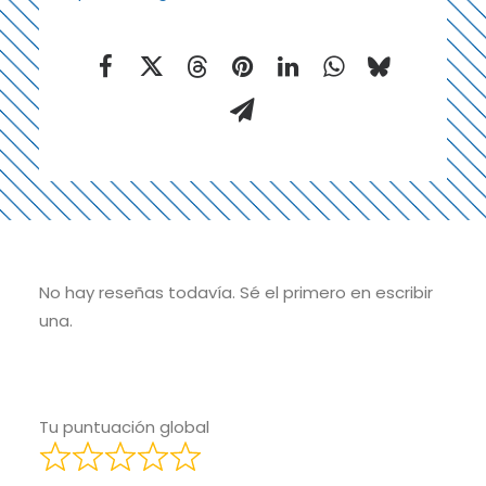
No hay reseñas todavía. Sé el primero en escribir
una.
Tu puntuación global