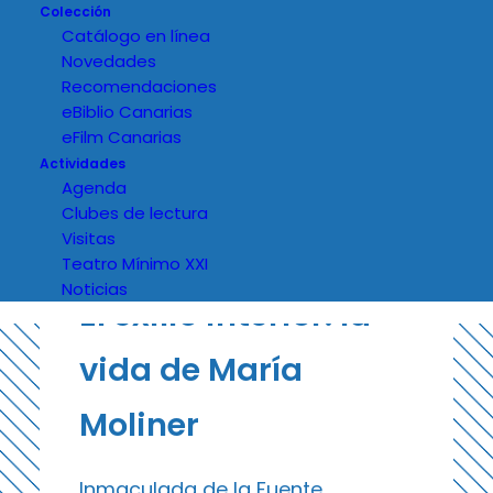
Colección
Catálogo en línea
Novedades
Recomendaciones
eBiblio Canarias
eFilm Canarias
Actividades
Agenda
Clubes de lectura
Visitas
Teatro Mínimo XXI
Noticias
El exilio interior: la
vida de María
Moliner
Inmaculada de la Fuente