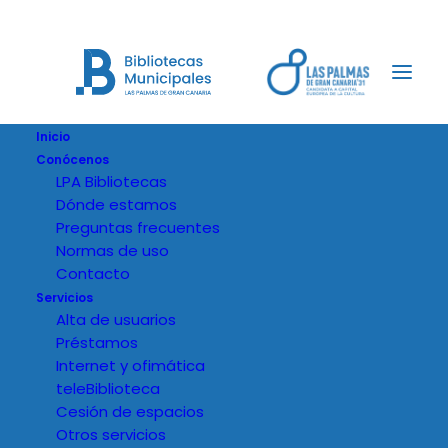
Inicio
Conócenos
LPA Bibliotecas
Dónde estamos
Preguntas frecuentes
Normas de uso
Contacto
Servicios
Alta de usuarios
Préstamos
Internet y ofimática
teleBiblioteca
Cesión de espacios
Otros servicios