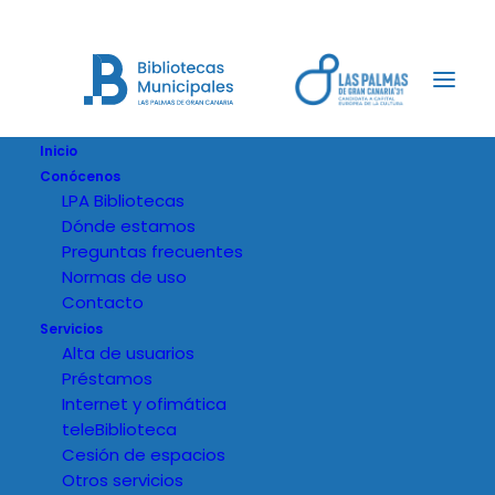
Inicio
Conócenos
LPA Bibliotecas
Dónde estamos
Preguntas frecuentes
Normas de uso
Contacto
Servicios
Alta de usuarios
Préstamos
Internet y ofimática
teleBiblioteca
Cesión de espacios
Otros servicios