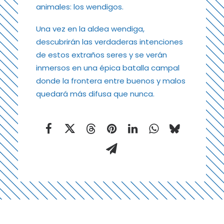
animales: los wendigos.
Una vez en la aldea wendiga,
descubrirán las verdaderas intenciones
de estos extraños seres y se verán
inmersos en una épica batalla campal
donde la frontera entre buenos y malos
quedará más difusa que nunca.