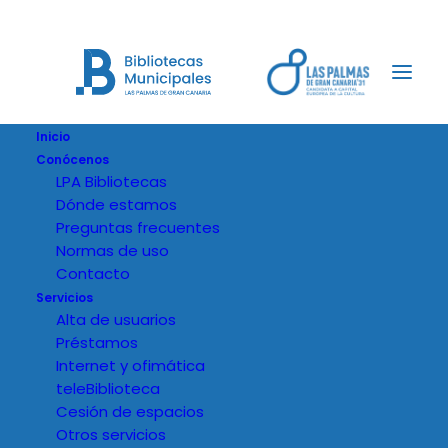
Inicio
Conócenos
LPA Bibliotecas
Dónde estamos
Preguntas frecuentes
Normas de uso
Contacto
Servicios
Alta de usuarios
Préstamos
Internet y ofimática
teleBiblioteca
Cesión de espacios
Otros servicios