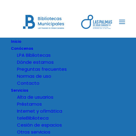
Inicio
Conócenos
LPA Bibliotecas
Dónde estamos
Preguntas frecuentes
Normas de uso
Contacto
Servicios
Alta de usuarios
Préstamos
Internet y ofimática
teleBiblioteca
Cesión de espacios
Otros servicios