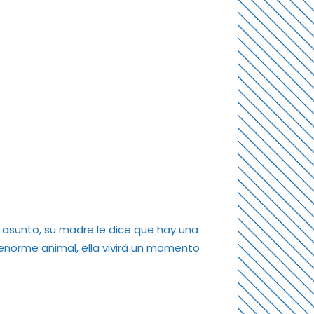
e asunto, su madre le dice que hay una
l enorme animal, ella vivirá un momento