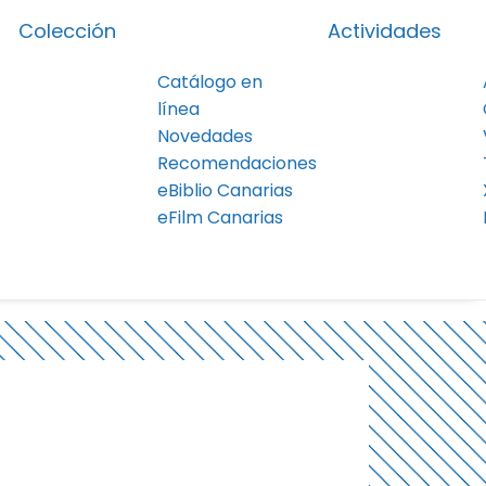
Colección
Actividades
Catálogo en
línea
Novedades
Recomendaciones
eBiblio Canarias
eFilm Canarias