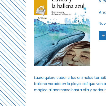
Vic
Ana
Nov
Laura quiere saber si los animales tamb
ballena varada en la playa, así que van 
mágico al acercarse hasta ella y poder t