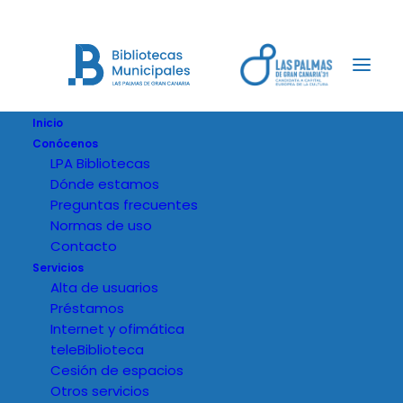
Inicio
Conócenos
LPA Bibliotecas
Dónde estamos
Preguntas frecuentes
Normas de uso
Contacto
Servicios
Alta de usuarios
Préstamos
Internet y ofimática
teleBiblioteca
Cesión de espacios
Otros servicios