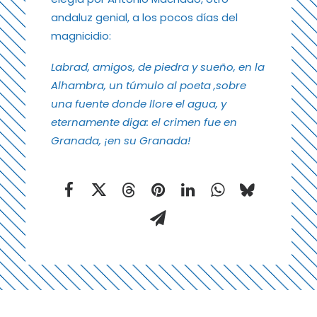
andaluz genial, a los pocos días del
magnicidio:
Labrad, amigos,
de piedra y sueño, en la
Alhambra,
un túmulo al poeta ,
sobre
una fuente donde llore el agua,
y
eternamente diga:
el crimen fue en
Granada, ¡en su Granada!