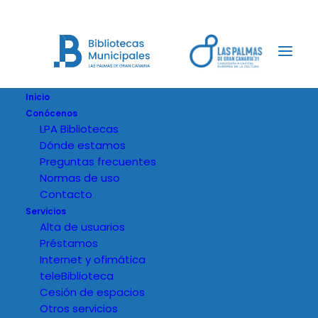
Inicio
Conócenos
LPA Bibliotecas
Dónde estamos
Preguntas frecuentes
Normas de uso
Contacto
Servicios
Alta de usuarios
Préstamos
Internet y ofimática
teleBiblioteca
Cesión de espacios
Otros servicios