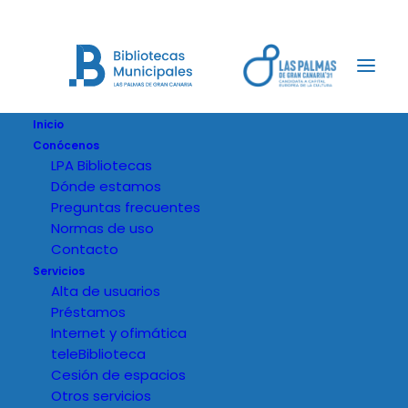
Inicio
Conócenos
LPA Bibliotecas
Dónde estamos
Preguntas frecuentes
Normas de uso
Contacto
Servicios
Alta de usuarios
Préstamos
Internet y ofimática
teleBiblioteca
Cesión de espacios
Otros servicios