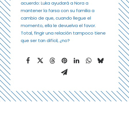
acuerdo: Luka ayudará a Nora a
mantener la farsa con su familia a
cambio de que, cuando llegue el
momento, ella le devuelva el favor.
Total, fingir una relación tampoco tiene
que ser tan difícil, ¿no?