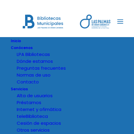
Inicio
Conócenos
LPA Bibliotecas
Dónde estamos
Preguntas frecuentes
Normas de uso
Contacto
Servicios
Alta de usuarios
Préstamos
Internet y ofimática
teleBiblioteca
Cesión de espacios
Otros servicios