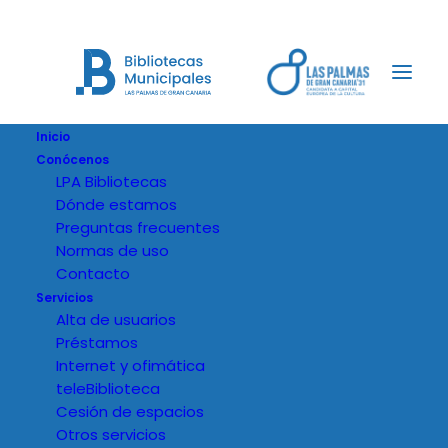
Inicio
Conócenos
LPA Bibliotecas
Dónde estamos
Preguntas frecuentes
Normas de uso
Contacto
Servicios
Alta de usuarios
Préstamos
Internet y ofimática
teleBiblioteca
Cesión de espacios
Otros servicios