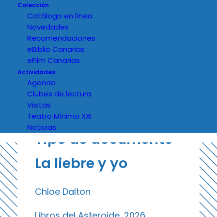
Colección
Catálogo en línea
Novedades
Recomendaciones
eBiblio Canarias
eFilm Canarias
Actividades
Agenda
Clubes de lectura
Visitas
Teatro Mínimo XXI
Noticias
Tipo de documento
La liebre y yo
Chloe Dalton
Libros del Asteroide, 2026