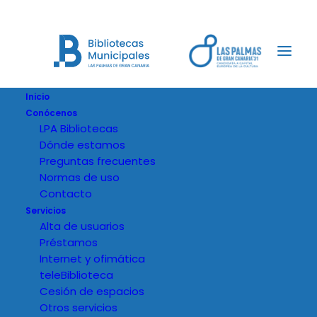
Inicio
Conócenos
LPA Bibliotecas
Dónde estamos
Preguntas frecuentes
Normas de uso
Contacto
Servicios
Alta de usuarios
Préstamos
Internet y ofimática
teleBiblioteca
Cesión de espacios
Otros servicios