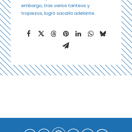
embargo, tras varios tanteos y
tropiezos, logró sacarla adelante.