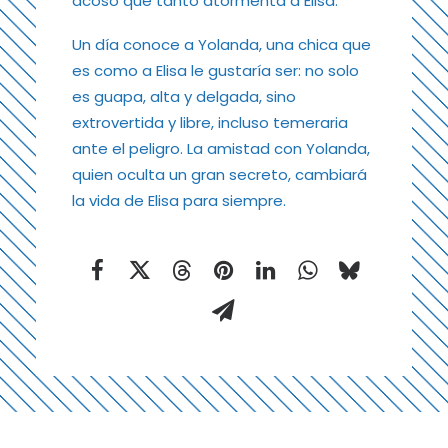
acoso que tanto atormenta a Elisa.
Un día conoce a Yolanda, una chica que
es como a Elisa le gustaría ser: no solo
es guapa, alta y delgada, sino
extrovertida y libre, incluso temeraria
ante el peligro. La amistad con Yolanda,
quien oculta un gran secreto, cambiará
la vida de Elisa para siempre.