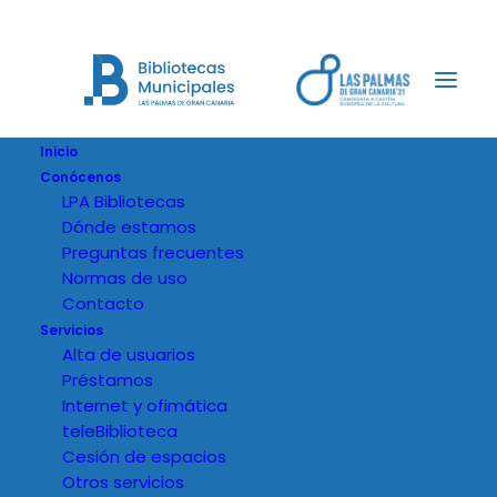
Inicio
Conócenos
LPA Bibliotecas
Dónde estamos
Preguntas frecuentes
Normas de uso
Contacto
Servicios
Alta de usuarios
Préstamos
Internet y ofimática
teleBiblioteca
Cesión de espacios
Otros servicios